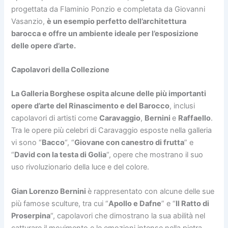
progettata da Flaminio Ponzio e completata da Giovanni
Vasanzio,
è un esempio perfetto dell’architettura
barocca e offre un ambiente ideale per l’esposizione
delle opere d’arte.
Capolavori della Collezione
La Galleria Borghese ospita alcune delle più importanti
opere d’arte del Rinascimento e del Barocco
, inclusi
capolavori di artisti come
Caravaggio
,
Bernini
e
Raffaello
.
Tra le opere più celebri di Caravaggio esposte nella galleria
vi sono “
Bacco
“, “
Giovane con canestro di frutta
” e
“
David con la testa di Golia
“, opere che mostrano il suo
uso rivoluzionario della luce e del colore.
Gian Lorenzo Bernini
è rappresentato con alcune delle sue
più famose sculture, tra cui “
Apollo e Dafne
” e “
Il Ratto di
Proserpina
“, capolavori che dimostrano la sua abilità nel
catturare il movimento e le emozioni intense nella pietra.