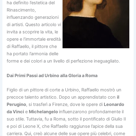
ha definito l’estetica del
Rinascimento,
influenzando generazioni
di artisti. Questo articolo vi
invita a scoprire la vita, le
opere e l’immortale eredità
di Raffaello, il pittore che
ha portato l’armonia delle
forme e dei colori a un livello di perfezione ineguagliato.
Dai Primi Passi ad Urbino alla Gloria a Roma
Figlio di un pittore di corte a Urbino, Raffaello mostrò un
precoce talento artistico. Dopo un apprendistato con
il
Perugino
, si trasferì a Firenze, dove le opere di
Leonardo
da Vinci
e
Michelangelo
influenzarono profondamente il
suo stile. Tuttavia, fu a Roma, sotto il pontificato di Giulio II
e poi di Leone X, che Raffaello raggiunse l’apice della sua
carriera. Qui, creò alcune delle sue opere più celebri, come