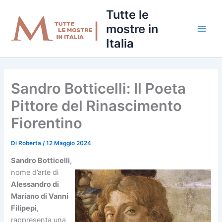
Vai
Tutte le
al
mostre in
contenuto
Italia
Sandro Botticelli: Il Poeta
Pittore del Rinascimento
Fiorentino
Di
Roberta
/
12 Maggio 2024
Sandro Botticelli
,
nome d’arte di
Alessandro di
Mariano di Vanni
Filipepi
,
rappresenta una