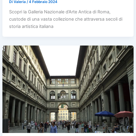
Di
Valeria
/
4 Febbraio 2024
Scopri la Galleria Nazionale d’Arte Antica di Roma,
custode di una vasta collezione che attraversa secoli di
storia artistica italiana