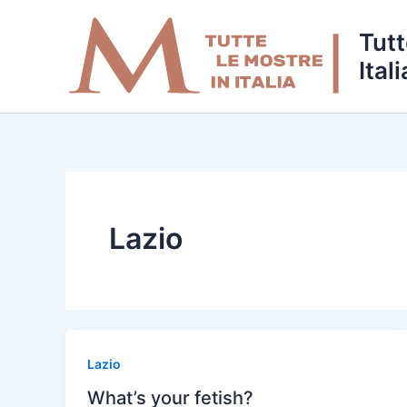
Vai
al
Tutt
contenuto
Itali
Lazio
Lazio
What’s your fetish?