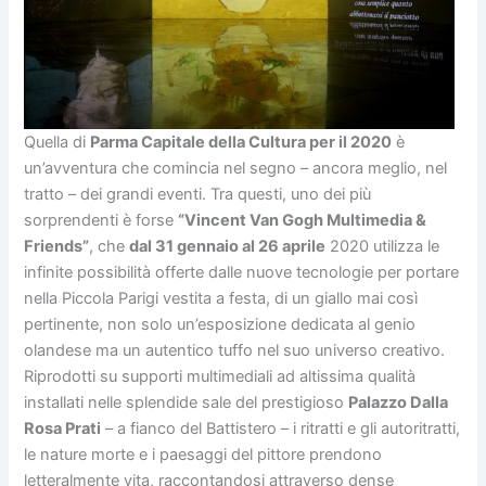
Quella di
Parma Capitale della Cultura per il 2020
è
un’avventura che comincia nel segno – ancora meglio, nel
tratto – dei grandi eventi. Tra questi, uno dei più
sorprendenti è forse
“Vincent Van Gogh Multimedia &
Friends”
, che
dal 31 gennaio al 26 aprile
2020 utilizza le
infinite possibilità offerte dalle nuove tecnologie per portare
nella Piccola Parigi vestita a festa, di un giallo mai così
pertinente, non solo un’esposizione dedicata al genio
olandese ma un autentico tuffo nel suo universo creativo.
Riprodotti su supporti multimediali ad altissima qualità
installati nelle splendide sale del prestigioso
Palazzo Dalla
Rosa Prati
– a fianco del Battistero – i ritratti e gli autoritratti,
le nature morte e i paesaggi del pittore prendono
letteralmente vita, raccontandosi attraverso dense