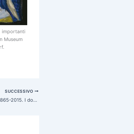
ù importanti
itan Museum
f.
SUCCESSIVO
Firenze Capitale 1865-2015. I doni e le collezioni del Re