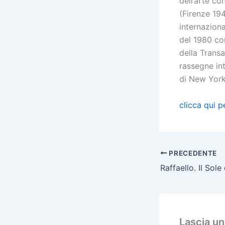
dell’arte c
(Firenze 19
internaziona
del 1980 con
della Transa
rassegne int
di New York
clicca qui p
PRECEDENTE
Raffaello. Il Sole
Lascia u