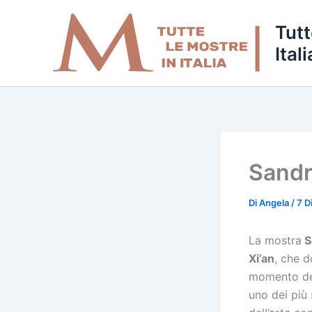
Vai
al
Tutt
contenuto
Itali
Sandro
Di
Angela
/
7 D
La mostra
Sa
Xi’an
, che 
momento del
uno dei più 