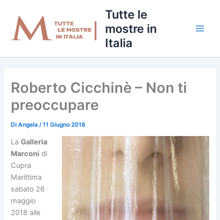
Vai
Tutte le
al
mostre in
contenuto
Italia
Roberto Cicchinè – Non ti
preoccupare
Di
Angela
/
11 Giugno 2018
La
Galleria
Marconi
di
Cupra
Marittima
sabato 26
maggio
2018 alle