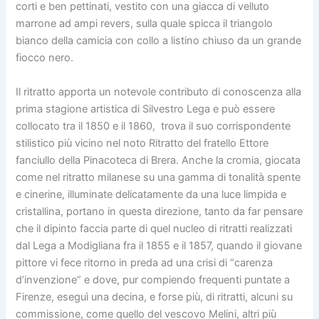
corti e ben pettinati, vestito con una giacca di velluto
marrone ad ampi revers, sulla quale spicca il triangolo
bianco della camicia con collo a listino chiuso da un grande
fiocco nero.
Il ritratto apporta un notevole contributo di conoscenza alla
prima stagione artistica di Silvestro Lega e può essere
collocato tra il 1850 e il 1860, trova il suo corrispondente
stilistico più vicino nel noto Ritratto del fratello Ettore
fanciullo della Pinacoteca di Brera. Anche la cromia, giocata
come nel ritratto milanese su una gamma di tonalità spente
e cinerine, illuminate delicatamente da una luce limpida e
cristallina, portano in questa direzione, tanto da far pensare
che il dipinto faccia parte di quel nucleo di ritratti realizzati
dal Lega a Modigliana fra il 1855 e il 1857, quando il giovane
pittore vi fece ritorno in preda ad una crisi di “carenza
d’invenzione” e dove, pur compiendo frequenti puntate a
Firenze, eseguì una decina, e forse più, di ritratti, alcuni su
commissione, come quello del vescovo Melini, altri più