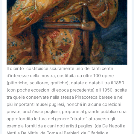
Il dipinto costituisce sicuramente uno dei tanti centri
d’interesse della mostra, costituita da oltre 100 opere
(pittoriche, scultoree, grafiche), datate o databili tra il 1850
(con poche eccezioni di epoca precedente) e il 1950, scelte
tra quelle conservate nella stessa Pinacoteca barese e nei
più importanti musei pugliesi, nonché in alcune collezioni
private, anch’esse pugliesi, propone al grande pubblico una
approfondita lettura del genere “ritratto” attraverso gli
exempla forniti da alcuni noti artisti pugliesi (da De Napoli a
Netti a De Nittis, da Toma ai Barbieri, da Cifariello a