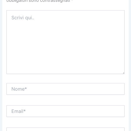
obbligatori sono contrassegnati
*
Scrivi
qui..
Nome*
Email*
Sito