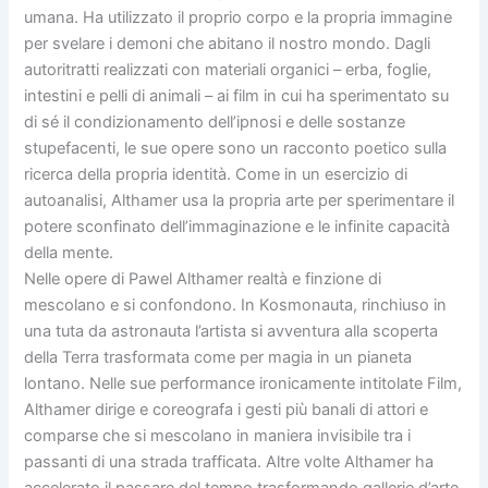
umana. Ha utilizzato il proprio corpo e la propria immagine
per svelare i demoni che abitano il nostro mondo. Dagli
autoritratti realizzati con materiali organici – erba, foglie,
intestini e pelli di animali – ai film in cui ha sperimentato su
di sé il condizionamento dell’ipnosi e delle sostanze
stupefacenti, le sue opere sono un racconto poetico sulla
ricerca della propria identità. Come in un esercizio di
autoanalisi, Althamer usa la propria arte per sperimentare il
potere sconfinato dell’immaginazione e le infinite capacità
della mente.
Nelle opere di Pawel Althamer realtà e finzione di
mescolano e si confondono. In Kosmonauta, rinchiuso in
una tuta da astronauta l’artista si avventura alla scoperta
della Terra trasformata come per magia in un pianeta
lontano. Nelle sue performance ironicamente intitolate Film,
Althamer dirige e coreografa i gesti più banali di attori e
comparse che si mescolano in maniera invisibile tra i
passanti di una strada trafficata. Altre volte Althamer ha
accelerato il passare del tempo trasformando gallerie d’arte