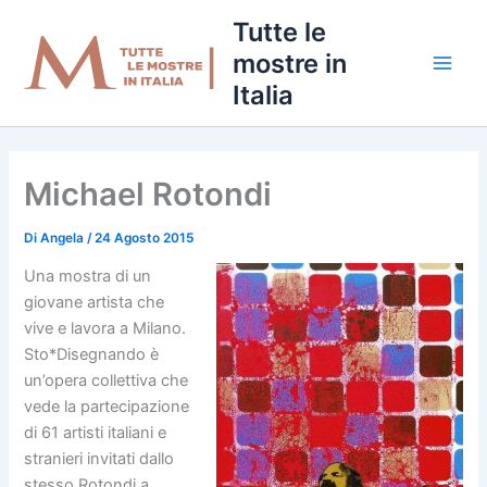
Vai
Tutte le
al
mostre in
contenuto
Italia
Michael Rotondi
Di
Angela
/
24 Agosto 2015
Una mostra di un
giovane artista che
vive e lavora a Milano.
Sto*Disegnando è
un’opera collettiva che
vede la partecipazione
di 61 artisti italiani e
stranieri invitati dallo
stesso Rotondi a