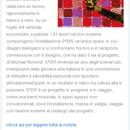
realizzare un lavoro,
rigorosamente in
bianco e nero, su un
foglio A4 verticale
incorniciato a piacere. I 61 lavori nel loro insieme
compongono l’installazione S*D!!!, un’unica opera, in cui i
disegni dialogano e si confrontano tra loro e in reciproca
connessione con il disegno, che ha dato il via al progetto,
di Michael Rotondi. S*D!!! rimanda ad uno degli scenari più
interessanti della giovane arte italiana in una commistione
di attitudini e sensibilità personali che riportano
all’indie/street/punk, in un risultato in bilico tra cultura alta e
popolare. S*D!!! è un progetto in progress e in viaggio,
come una band musicale, in spazi spesso non
convenzionali, dove l’installazione, messa in valigia, viaggia
con l’autore insieme al catalogo del progetto.
clicca qui per leggere tutta la notizia