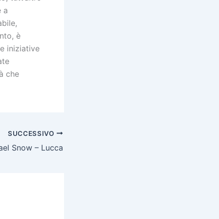
e a
bile,
nto, è
 iniziative
ate
tà che
SUCCESSIVO
ael Snow – Lucca