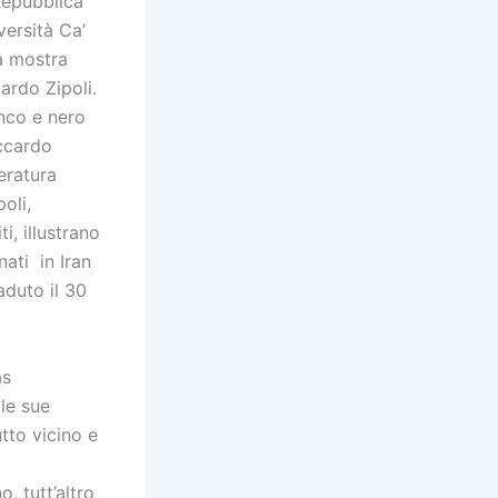
 Repubblica
versità Ca’
a mostra
ardo Zipoli.
anco e nero
iccardo
teratura
oli,
i, illustrano
ati in Iran
duto il 30
as
le sue
utto vicino e
, tutt’altro