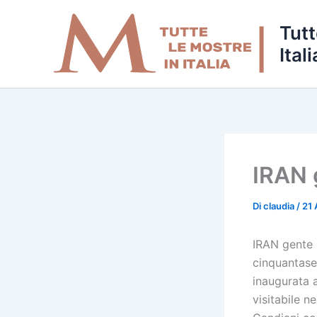
Vai
al
Tutt
contenuto
Itali
IRAN 
Di
claudia
/
21
IRAN gente 
cinquantasei
inaugurata 
visitabile n