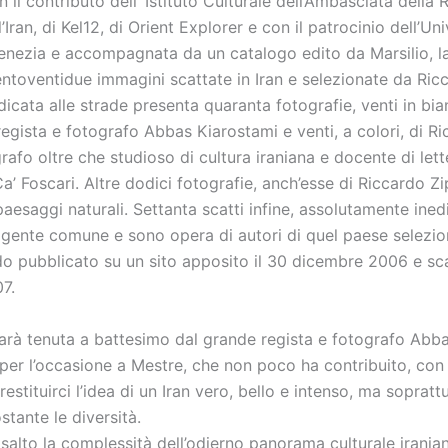
 il contributo dell’ Istituto Culturale dell’Ambasciata della
’Iran, di Kel12, di Orient Explorer e con il patrocinio dell’Uni
Venezia e accompagnata da un catalogo edito da Marsilio, l
ntoventidue immagini scattate in Iran e selezionate da Ricc
icata alle strade presenta quaranta fotografie, venti in bi
egista e fotografo Abbas Kiarostami e venti, a colori, di R
grafo oltre che studioso di cultura iraniana e docente di let
a’ Foscari. Altre dodici fotografie, anch’esse di Riccardo Zip
aesaggi naturali. Settanta scatti infine, assolutamente inedit
a gente comune e sono opera di autori di quel paese selezion
o pubblicato su un sito apposito il 30 dicembre 2006 e sca
7.
arà tenuta a battesimo dal grande regista e fotografo Abb
 per l’occasione a Mestre, che non poco ha contribuito, con 
restituirci l’idea di un Iran vero, bello e intenso, ma sopratt
stante le diversità.
isalto la complessità dell’odierno panorama culturale iraniano