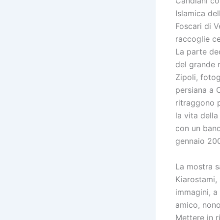
Candiani con
Islamica dell
Foscari di 
raccoglie ce
La parte ded
del grande r
Zipoli, foto
persiana a C
ritraggono p
la vita dell
con un band
gennaio 200
La mostra s
Kiarostami,
immagini, a 
amico, nono
Mettere in r