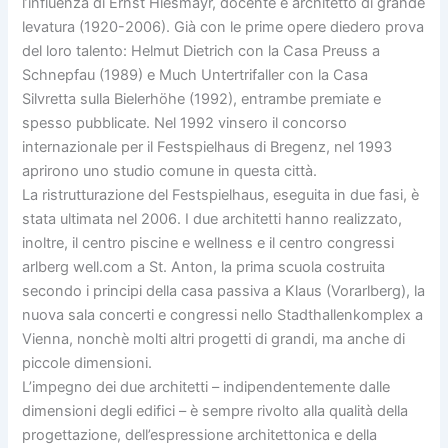
l’influenza di Ernst Hiesmayr, docente e architetto di grande
levatura (1920-2006). Già con le prime opere diedero prova
del loro talento: Helmut Dietrich con la Casa Preuss a
Schnepfau (1989) e Much Untertrifaller con la Casa
Silvretta sulla Bielerhöhe (1992), entrambe premiate e
spesso pubblicate. Nel 1992 vinsero il concorso
internazionale per il Festspielhaus di Bregenz, nel 1993
aprirono uno studio comune in questa città.
La ristrutturazione del Festspielhaus, eseguita in due fasi, è
stata ultimata nel 2006. I due architetti hanno realizzato,
inoltre, il centro piscine e wellness e il centro congressi
arlberg well.com a St. Anton, la prima scuola costruita
secondo i principi della casa passiva a Klaus (Vorarlberg), la
nuova sala concerti e congressi nello Stadthallenkomplex a
Vienna, nonchè molti altri progetti di grandi, ma anche di
piccole dimensioni.
L’impegno dei due architetti – indipendentemente dalle
dimensioni degli edifici – è sempre rivolto alla qualità della
progettazione, dell’espressione architettonica e della