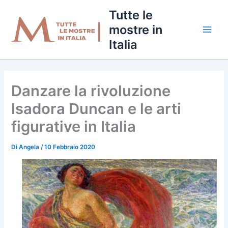
Vai
Tutte le
al
mostre in
contenuto
Italia
Danzare la rivoluzione
Isadora Duncan e le arti
figurative in Italia
Di
Angela
/
10 Febbraio 2020