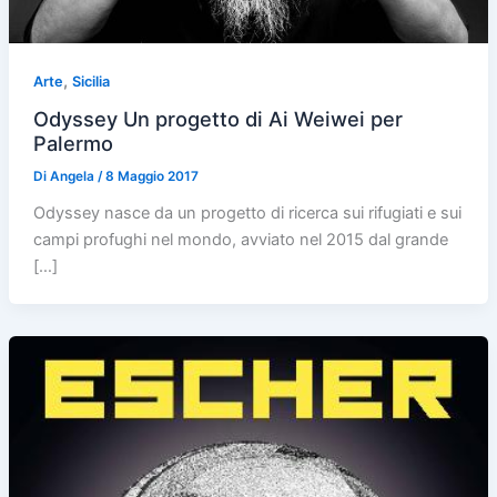
,
Arte
Sicilia
Odyssey Un progetto di Ai Weiwei per
Palermo
Di
Angela
/
8 Maggio 2017
Odyssey nasce da un progetto di ricerca sui rifugiati e sui
campi profughi nel mondo, avviato nel 2015 dal grande
[…]