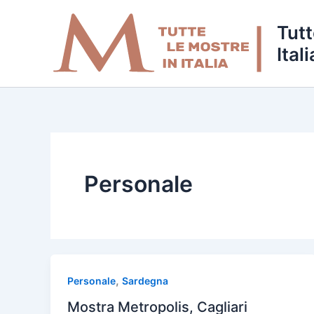
Vai
al
Tutt
contenuto
Itali
Personale
,
Personale
Sardegna
Mostra Metropolis, Cagliari