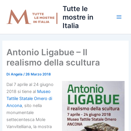
Vai
Tutte le
al
mostre in
contenuto
Italia
Antonio Ligabue – Il
realismo della scultura
Di
Angela
/
26 Marzo 2018
Dal 7 aprile al 24 giugno
2018 si tiene al
Museo
Tattile Statale Omero di
Ancona
, sito nella
monumentale
settecentesca Mole
Vanvitelliana, la mostra