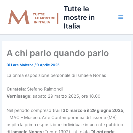
Vai
Tutte le
al
mostre in
contenuto
Italia
A chi parlo quando parlo
Di
Lara Malerba
/
9 Aprile 2025
La prima esposizione personale di Ismaele Nones
Curatela:
Stefano Raimondi
Vernissage:
sabato 29 marzo 2025, ore 18.00
Nel periodo compreso
tra il 30 marzo e il 29 giugno 2025
,
il MAC – Museo d’Arte Contemporanea di Lissone (MB)
ospita la prima esposizione individuale in un ente pubblico
di
Ismaele Nones
(Trento,1992), intitolata
“A chi parlo